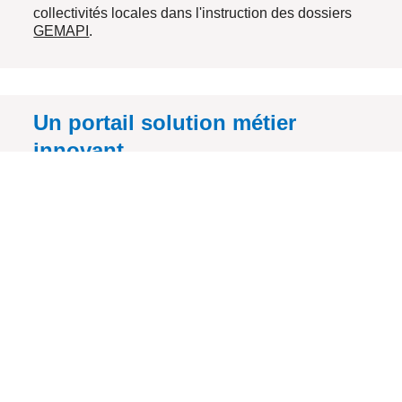
collectivités locales dans l'instruction des dossiers
GEMAPI
.
Un portail
solution métier
innovant
GemapiWeb est un portail solution métier
innovant.
Il offre aux collectivités locales des outils pour leur
permettre d'atteindre plus facilement leurs
objectifs
.
Ces outils et services sont accessibles via une
interface web sécurisée et intuitive
. GemapiWeb
facilite grandement la mise en œuvre de l'ensemble
de la
procédure GEMAPI
.
GemapiWeb offre aux collectivités locales de
multiples
avantages
.
Il leur permet de mieux comprendre et gérer leurs
activités quotidiennes des intervenants des dossiers